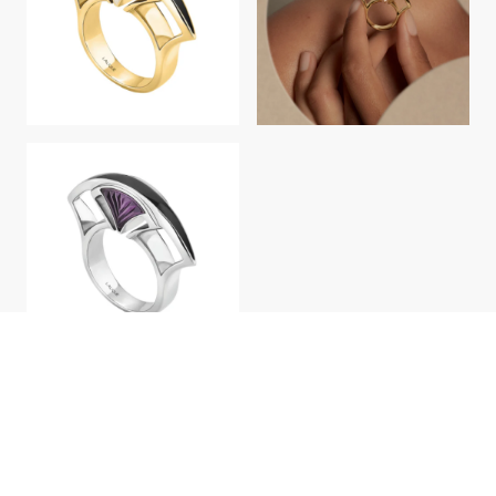
Plaqué or 18 carats, cristal incolore:
240 €
Argent Massif rhodié, cristal violet crépuscule:
240 €